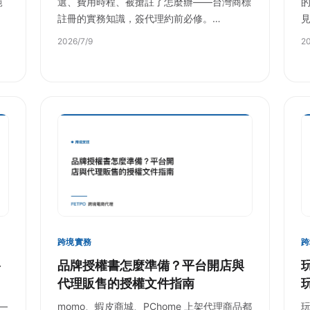
範
選、費用時程、被搶註了怎麼辦——台灣商標
註冊的實務知識，簽代理約前必修。…
2026/7/9
20
跨境實務
跨
路
品牌授權書怎麼準備？平台開店與
代理販售的授權文件指南
—
momo、蝦皮商城、PChome 上架代理商品都
玩