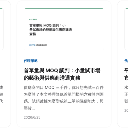
代理策略
代
品
首單量與 MOQ 談判：小量試市場
的藝術與供應商溝通實務
成
供應商開口 MOQ 三千件，你只想先試三百件
銷
怎麼談？本文整理降低首單門檻的六種談判籌
代
碼、試銷數據怎麼變成第二單的議價能力，與
壓貨…
20
2026/6/25